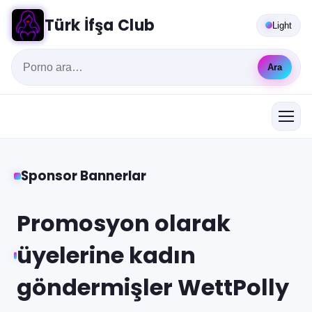
Türk İfşa Club
Light
Ara
Sponsor Bannerlar
Promosyon olarak
üyelerine kadın
göndermişler WettPolly