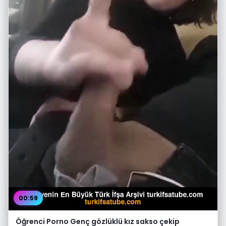
00:59
Öğrenci Porno Genç gözlüklü kız sakso çekip