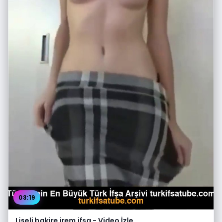
03:19
Liseli bakire irem ifşa - Video İzle