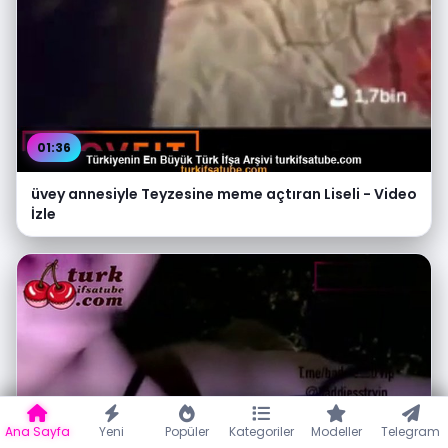
01:36
üvey annesiyle Teyzesine meme açtıran Liseli - Video
İzle
Ana Sayfa
Yeni
Popüler
Kategoriler
Modeller
Telegram