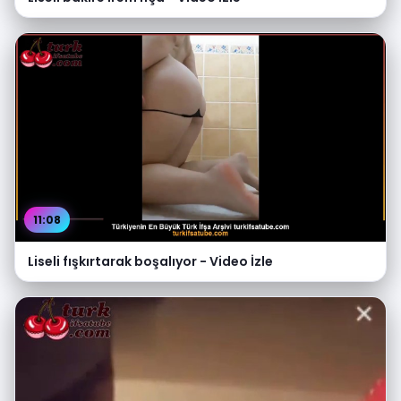
11:08
Liseli fışkırtarak boşalıyor - Video İzle