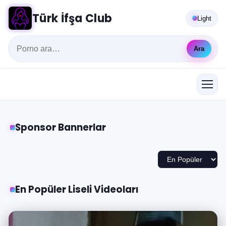
Türk İfşa Club
Light
Ara
Sponsor Bannerlar
En Popüler Liseli Videoları