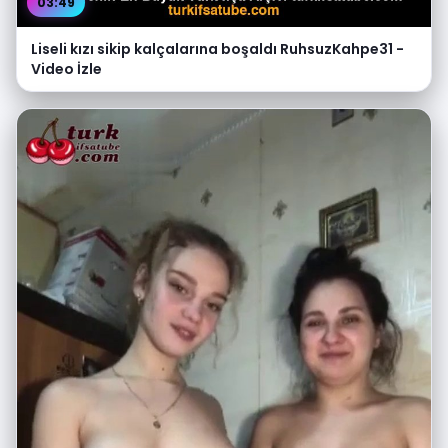
03:49
Liseli kızı sikip kalçalarına boşaldı RuhsuzKahpe31 -
Video İzle