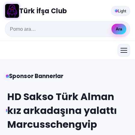
Türk İfşa Club
Light
Ara
Sponsor Bannerlar
HD Sakso Türk Alman
kız arkadaşına yalattı
Marcusschengvip