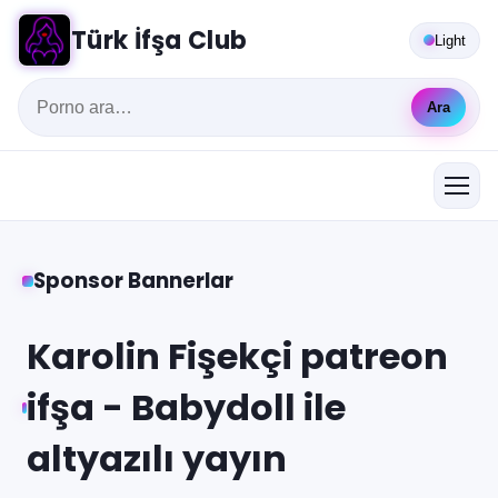
Türk İfşa Club
Light
Ara
Sponsor Bannerlar
Karolin Fişekçi patreon
ifşa - Babydoll ile
altyazılı yayın