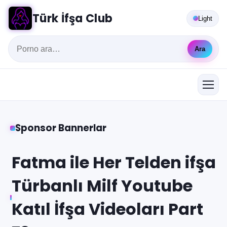
Türk İfşa Club
Light
Ara
Sponsor Bannerlar
Fatma ile Her Telden ifşa
Türbanlı Milf Youtube
Katıl İfşa Videoları Part