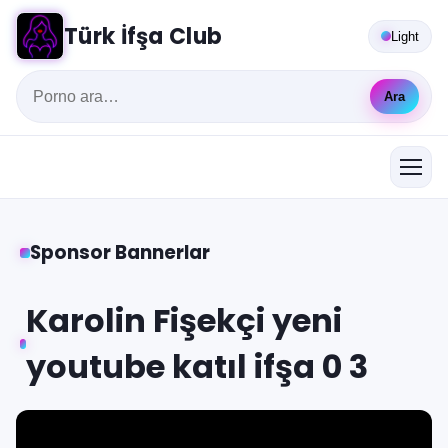
Türk İfşa Club
Light
Ara
Sponsor Bannerlar
Karolin Fişekçi yeni
youtube katıl ifşa 0 3