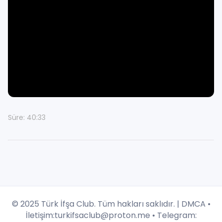
Süre: 40:33
© 2025 Türk İfşa Club. Tüm hakları saklıdır. |
DMCA
•
İletişim:
turkifsaclub@proton.me
• Telegram: