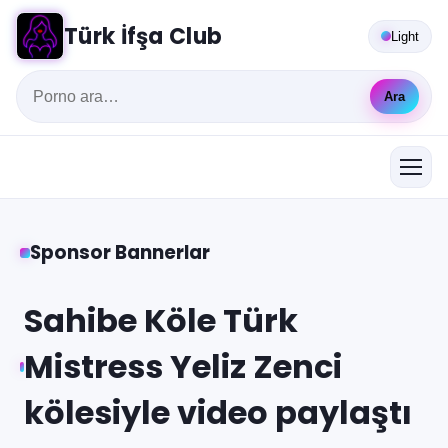
Türk İfşa Club
Light
Ara
Sponsor Bannerlar
Sahibe Köle Türk
Mistress Yeliz Zenci
kölesiyle video paylaştı