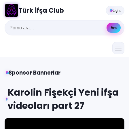
Türk İfşa Club
Light
Ara
Sponsor Bannerlar
Karolin Fişekçi Yeni ifşa
videoları part 27