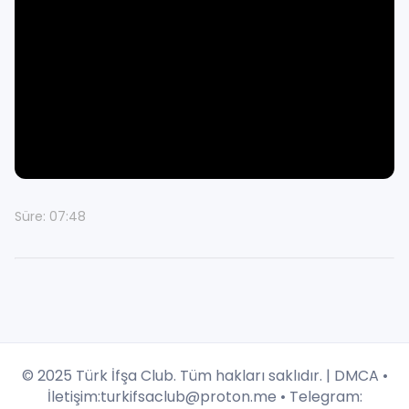
Süre: 07:48
© 2025 Türk İfşa Club. Tüm hakları saklıdır. |
DMCA
•
İletişim:
turkifsaclub@proton.me
• Telegram: