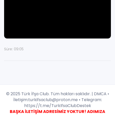
Süre: 09:05
© 2025 Türk İfşa Club. Tüm hakları saklıdır. |
DMCA
•
İletişim:
turkifsaclub@proton.me
• Telegram:
https://t.me/TurkIfsaClubDestek
BAŞKA İLETİŞİM ADRESİMİZ YOKTUR! ADIMIZA