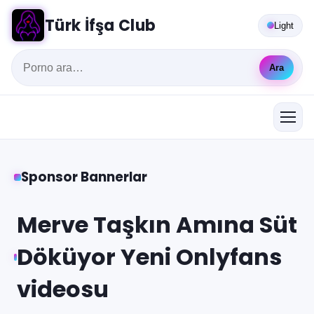
Türk İfşa Club
Light
Ara
Sponsor Bannerlar
Merve Taşkın Amına Süt
Döküyor Yeni Onlyfans
videosu