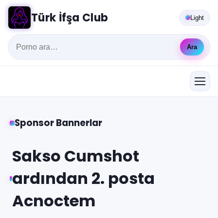
Türk İfşa Club
Light
Ara
Sponsor Bannerlar
Sakso Cumshot
ardından 2. posta
Acnoctem