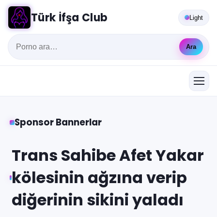
Türk İfşa Club
Light
Ara
Sponsor Bannerlar
Trans Sahibe Afet Yakar
kölesinin ağzına verip
diğerinin sikini yaladı