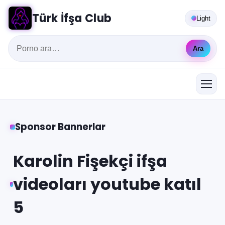
Türk İfşa Club
Light
Ara
Sponsor Bannerlar
Karolin Fişekçi ifşa
videoları youtube katıl
5