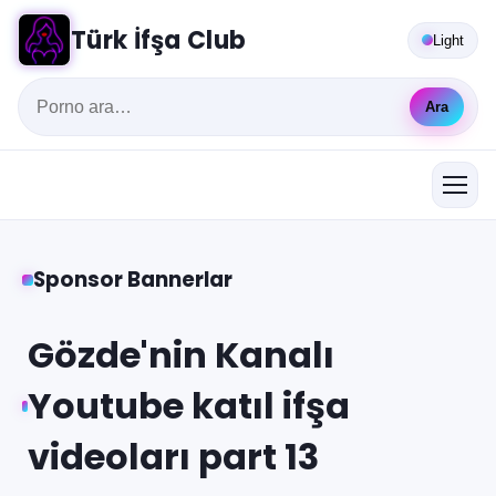
Türk İfşa Club
Light
Ara
Sponsor Bannerlar
Gözde'nin Kanalı
Youtube katıl ifşa
videoları part 13