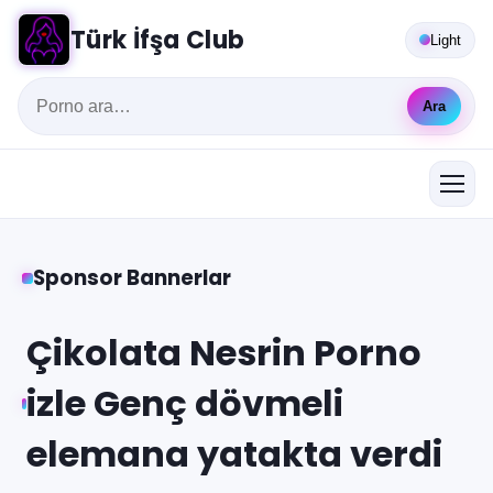
Türk İfşa Club
Light
Ara
Sponsor Bannerlar
Çikolata Nesrin Porno
izle Genç dövmeli
elemana yatakta verdi