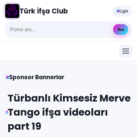
Türk İfşa Club
Light
Ara
Sponsor Bannerlar
Türbanlı Kimsesiz Merve
Tango ifşa videoları
part 19