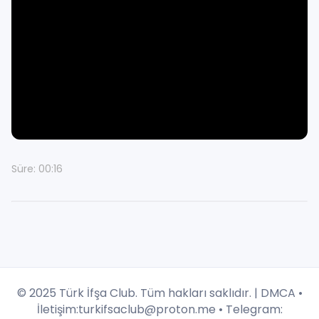
Süre: 00:16
© 2025 Türk İfşa Club. Tüm hakları saklıdır. |
DMCA
•
İletişim:
turkifsaclub@proton.me
• Telegram: