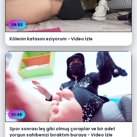
06:52
Kölenin kafasını eziyorum - Video İzle
01:45
Spor sonrası leş gibi olmuş çoraplar ve bir adet
yorgun sahibenizi bıraktım buraya - Video İzle