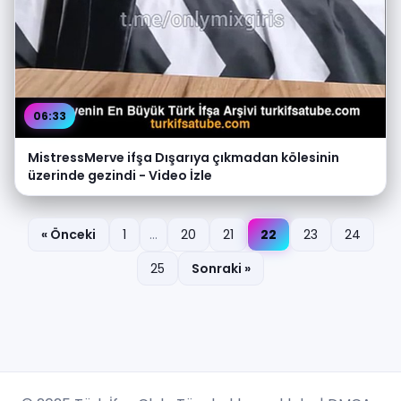
06:33
MistressMerve ifşa Dışarıya çıkmadan kölesinin
üzerinde gezindi - Video İzle
« Önceki
1
...
20
21
22
23
24
25
Sonraki »