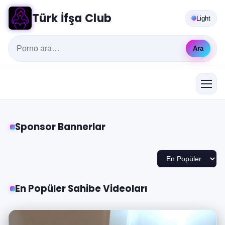
Türk İfşa Club
Light
Ara
Sponsor Bannerlar
En Popüler Sahibe Videoları